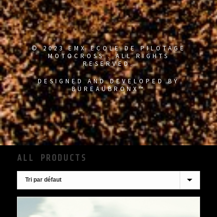
© 2023 EMX ECOLE DE PILOTAGE
MOTOCROSS . ALL RIGHTS
RESERVED.
DESIGNED AND DEVELOPED BY
BUREAUBRONX™
ALL PRODUCTS