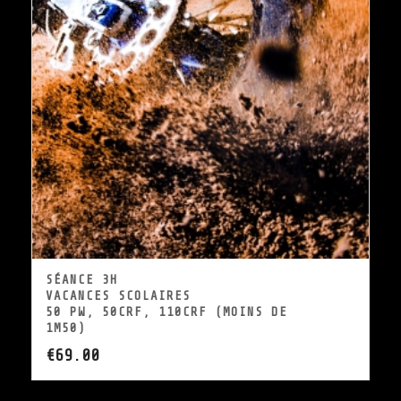
SÉANCE 3H
VACANCES SCOLAIRES
50 PW, 50CRF, 110CRF (MOINS DE
1M50)
€
69.00