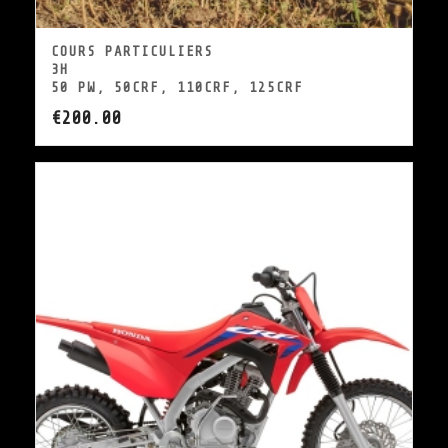
COURS PARTICULIERS
3H
50 PW, 50CRF, 110CRF, 125CRF
€
200.00