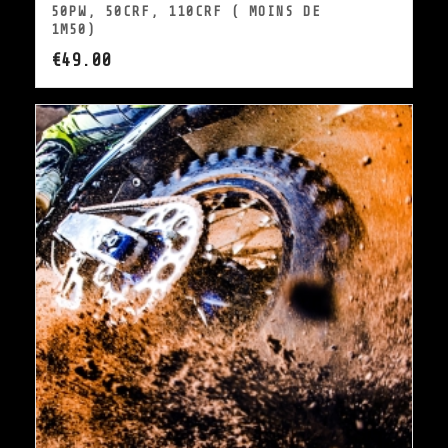
50PW, 50CRF, 110CRF ( MOINS DE
1M50)
€
49.00