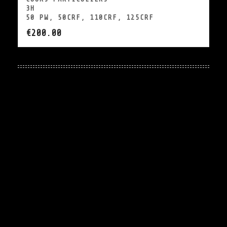
3H
50 PW, 50CRF, 110CRF, 125CRF
€
200.00