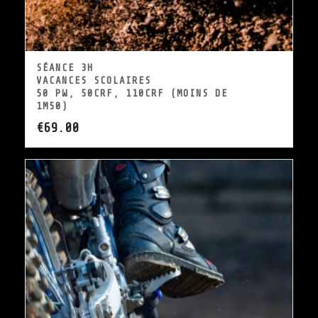
SÉANCE 3H
VACANCES SCOLAIRES
50 PW, 50CRF, 110CRF (MOINS DE
1M50)
€
69.00