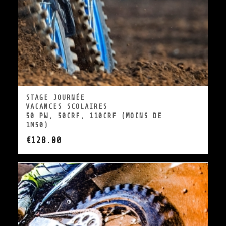
STAGE JOURNÉE
VACANCES SCOLAIRES
50 PW, 50CRF, 110CRF (MOINS DE
1M50)
€
128.00