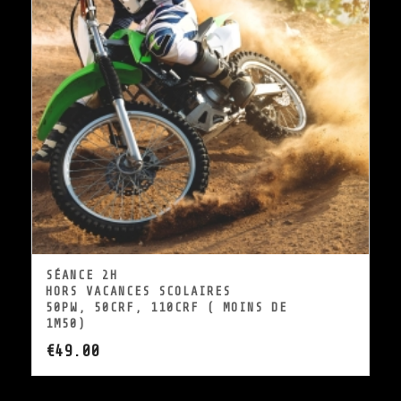
SÉANCE 2H
HORS VACANCES SCOLAIRES
50PW, 50CRF, 110CRF ( MOINS DE
1M50)
€
49.00