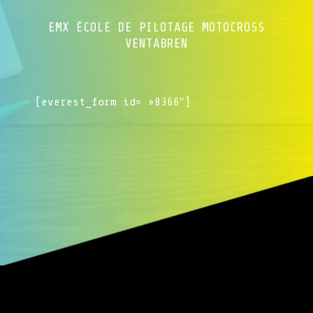
EMX ÉCOLE DE PILOTAGE MOTOCROSS
VENTABREN
[everest_form id= »8366″]