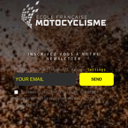
INSCRIVEZ VOUS À NOTRE
NEWSLETTER
Please add MailChimp API Key in
Settings
SEND
I consent to Emx école de pilotage
motocross collecting my details through
this form.